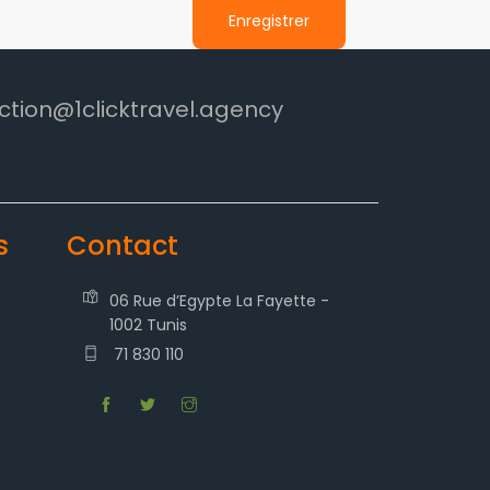
Enregistrer
ction@1clicktravel.agency
s
Contact
06 Rue d’Egypte La Fayette -
1002 Tunis
71 830 110