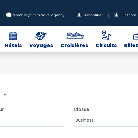
|
direction@1clicktravel.agency
S'identifier
S'inscrire
Hôtels
Voyages
Croisières
Circuits
Bille
ur
Classe