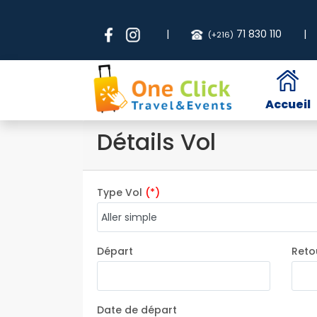
|
71 830 110
|
(+216)
Accueil
Détails Vol
Type Vol
(*)
Départ
Reto
Date de départ