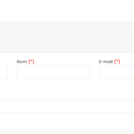
Nom
(*)
E-mail
(*)