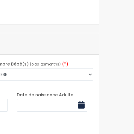
mbre Bébé(s)
(*)
(old0-23months)
Date de naissance Adulte